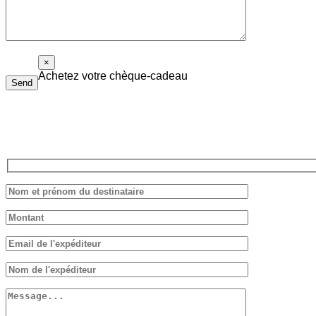
×
Achetez votre chèque-cadeau
Send
Le chèque-cadeau Piolalibri peut être utilisé pour l’achat de liv
Remplissez le formulaire ci-dessous, nous vous répondrons dans les pl