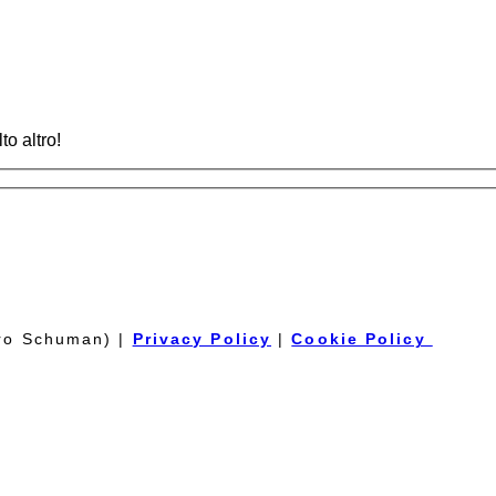
to altro!
tro Schuman) |
Privacy Policy
|
Cookie Policy
es of wine from our cellar. It has no expiration date and it is not necessa