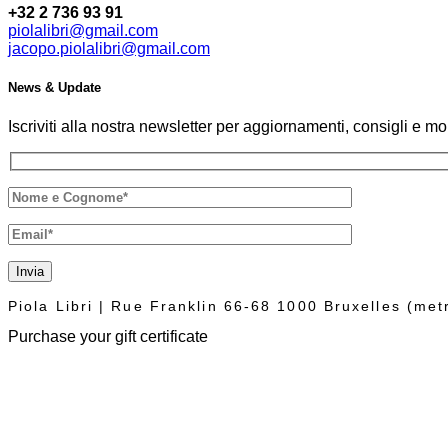
+32 2 736 93 91
piolalibri@gmail.com
jacopo.piolalibri@gmail.com
News & Update
Iscriviti alla nostra newsletter per aggiornamenti, consigli e mol
Invia
Piola Libri | Rue Franklin 66-68 1000 Bruxelles (me
Purchase your gift certificate
The Piolalibri gift voucher can be used for purchases of books and bottl
Fill out the form below, we will reply as soon as possible.