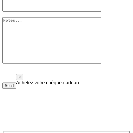
×
Achetez votre chèque-cadeau
Send
Le chèque-cadeau Piolalibri peut être utilisé pour l’achat de
livres et de bouteilles de vin de notre cave. Il n’a pas de date
d’expiration et il n’est pas nécessaire de tout dépenser d’un coup.
Remplissez le formulaire ci-dessous, nous vous répondrons dans les
plus brefs délais.