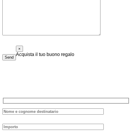
×
Acquista il tuo buono regalo
Send
Il buono regalo di Piolalibri è utilizzabile per acquisti di libri
e bottiglie di vino della nostra cantina. Non ha data di
scadenza e non è necessario spenderlo tutto in una volta sola.
Compila il modulo sottostante, ti risponderemo il prima possibile.