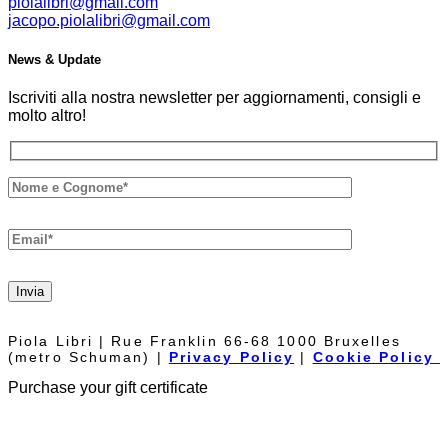
piolalibri@gmail.com
jacopo.piolalibri@gmail.com
News & Update
Iscriviti alla nostra newsletter per aggiornamenti, consigli e
molto altro!
Invia
Piola Libri | Rue Franklin 66-68 1000 Bruxelles
(metro Schuman) |
Privacy Policy
|
Cookie Policy
Purchase your gift certificate
The Piolalibri gift voucher can be used for purchases of books and
bottles of wine from our cellar. It has no expiration date and it is not