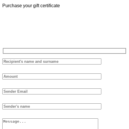
Purchase your gift certificate
The Piolalibri gift voucher can be used for purchases of books and
bottles of wine from our cellar. It has no expiration date and it is not
necessary to spend it all at once.
Fill out the form below, we will reply as soon as possible.