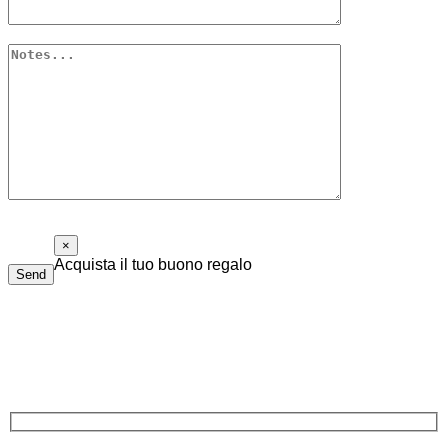
×
Acquista il tuo buono regalo
Send
Il buono regalo di Piolalibri è utilizzabile per acquisti di libri
e bottiglie di vino della nostra cantina. Non ha data di
scadenza e non è necessario spenderlo tutto in una volta sola.
Compila il modulo sottostante, ti risponderemo il prima possibile.