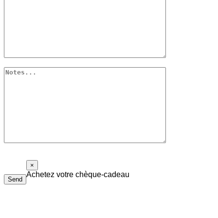
×
Achetez votre chèque-cadeau
Send
Le chèque-cadeau Piolalibri peut être utilisé pour l’achat de
livres et de bouteilles de vin de notre cave. Il n’a pas de date
d’expiration et il n’est pas nécessaire de tout dépenser d’un coup.
Remplissez le formulaire ci-dessous, nous vous répondrons dans les