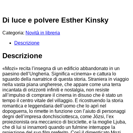
Di luce e polvere Esther Kinsky
Categoria:
Novità in libreria
Descrizione
Descrizione
«Mozi» recita l’insegna di un edificio abbandonato in un
paesino dell’Ungheria. Significa «cinema» e cattura lo
sguardo della narratrice di questa storia. Straniera in viaggio
nella vasta piana ungherese, che appare come una terra
incantata di orizzonti infiniti e nostalgia, non resiste
all’impulso di comprare il cinema in disuso che è stato un
tempo il centro vitale del villaggio. E ricostruendo la storia
romantica e leggendaria dell’uomo che lo aprì nel
dopoguerra, lo rimette in funzione con l’aiuto di personaggi
degni dell’impresa donchisciottesca, come Józsi, l’ex
proiezionista ora meccanico di biciclette, e la moglie Ljuba,
che di lui si innamorò quando un fulmine interruppe la
proiezione del suo film preferito. Così il dimenticato Mozi