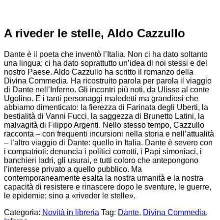
A riveder le stelle, Aldo Cazzullo
Dante è il poeta che inventò l’Italia. Non ci ha dato soltanto
una lingua; ci ha dato soprattutto un’idea di noi stessi e del
nostro Paese. Aldo Cazzullo ha scritto il romanzo della
Divina Commedia. Ha ricostruito parola per parola il viaggio
di Dante nell’Inferno. Gli incontri più noti, da Ulisse al conte
Ugolino. E i tanti personaggi maledetti ma grandiosi che
abbiamo dimenticato: la fierezza di Farinata degli Uberti, la
bestialità di Vanni Fucci, la saggezza di Brunetto Latini, la
malvagità di Filippo Argenti. Nello stesso tempo, Cazzullo
racconta – con frequenti incursioni nella storia e nell’attualità
– l’altro viaggio di Dante: quello in Italia. Dante è severo con
i compatrioti: denuncia i politici corrotti, i Papi simoniaci, i
banchieri ladri, gli usurai, e tutti coloro che antepongono
l’interesse privato a quello pubblico. Ma
contemporaneamente esalta la nostra umanità e la nostra
capacità di resistere e rinascere dopo le sventure, le guerre,
le epidemie; sino a «riveder le stelle».
Categoria:
Novità in libreria
Tag:
Dante
,
Divina Commedia
,