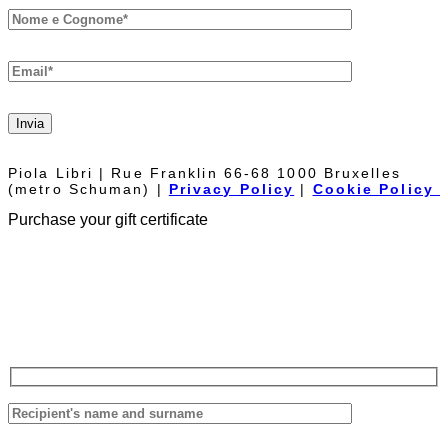
Invia
Piola Libri | Rue Franklin 66-68 1000 Bruxelles
(metro Schuman) |
Privacy Policy
|
Cookie Policy
Purchase your gift certificate
The Piolalibri gift voucher can be used for purchases of books and
bottles of wine from our cellar. It has no expiration date and it is not
necessary to spend it all at once.
Fill out the form below, we will reply as soon as possible.