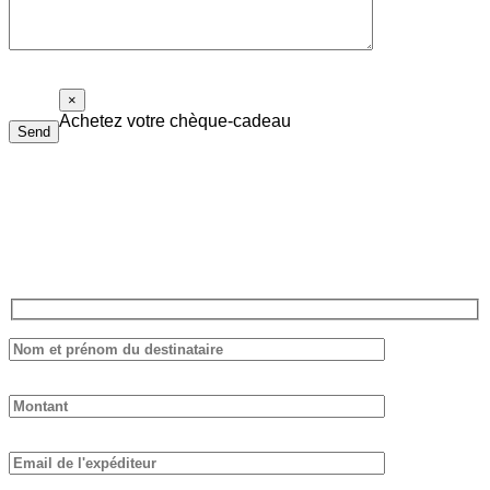
×
Achetez votre chèque-cadeau
Send
Le chèque-cadeau Piolalibri peut être utilisé pour l’achat de
livres et de bouteilles de vin de notre cave. Il n’a pas de date
d’expiration et il n’est pas nécessaire de tout dépenser d’un coup.
Remplissez le formulaire ci-dessous, nous vous répondrons dans les
plus brefs délais.