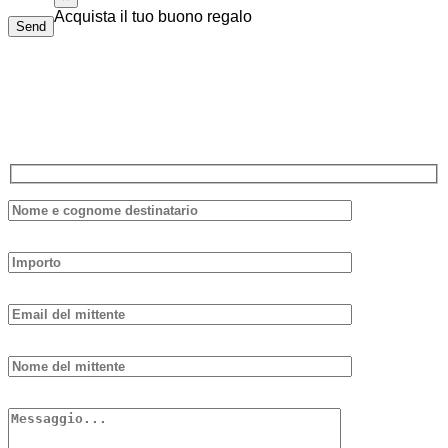
Acquista il tuo buono regalo
Send
Il buono regalo di Piolalibri è utilizzabile per acquisti di libri
e bottiglie di vino della nostra cantina. Non ha data di
scadenza e non è necessario spenderlo tutto in una volta sola.
Compila il modulo sottostante, ti risponderemo il prima possibile.