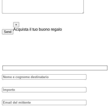
×
Acquista il tuo buono regalo
Send
Il buono regalo di Piolalibri è utilizzabile per acquisti di libri
e bottiglie di vino della nostra cantina. Non ha data di
scadenza e non è necessario spenderlo tutto in una volta sola.
Compila il modulo sottostante, ti risponderemo il prima possibile.