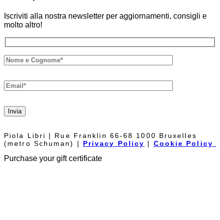
Iscriviti alla nostra newsletter per aggiornamenti, consigli e
molto altro!
Invia
Piola Libri | Rue Franklin 66-68 1000 Bruxelles
(metro Schuman) |
Privacy Policy
|
Cookie Policy
Purchase your gift certificate
The Piolalibri gift voucher can be used for purchases of books and
bottles of wine from our cellar. It has no expiration date and it is not
necessary to spend it all at once.
Fill out the form below, we will reply as soon as possible.