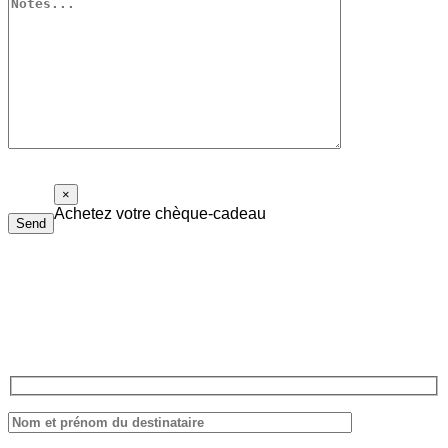
×
Achetez votre chèque-cadeau
Send
Le chèque-cadeau Piolalibri peut être utilisé pour l’achat de
livres et de bouteilles de vin de notre cave. Il n’a pas de date
d’expiration et il n’est pas nécessaire de tout dépenser d’un coup.
Remplissez le formulaire ci-dessous, nous vous répondrons dans les
plus brefs délais.