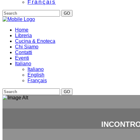
Français
GO
Home
Libreria
Cucina & Enoteca
Chi Siamo
Contatti
Eventi
Italiano
Italiano
English
Français
GO
INCONTRO