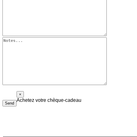
×
Achetez votre chèque-cadeau
Send
Le chèque-cadeau Piolalibri peut être utilisé pour l’achat de liv
Remplissez le formulaire ci-dessous, nous vous répondrons dans les pl