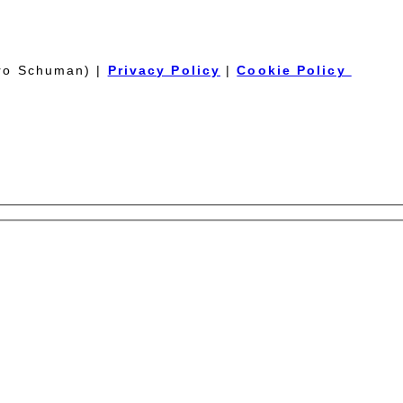
tro Schuman) |
Privacy Policy
|
Cookie Policy
es of wine from our cellar. It has no expiration date and it is not necessa