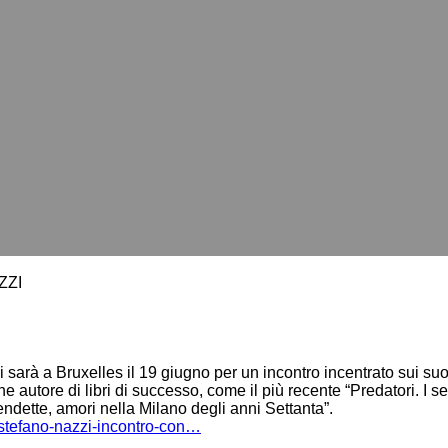
ZZI
sarà a Bruxelles il 19 giugno per un incontro incentrato sui suoi l
autore di libri di successo, come il più recente “Predatori. I seri
 vendette, amori nella Milano degli anni Settanta”.
/stefano-nazzi-incontro-con…