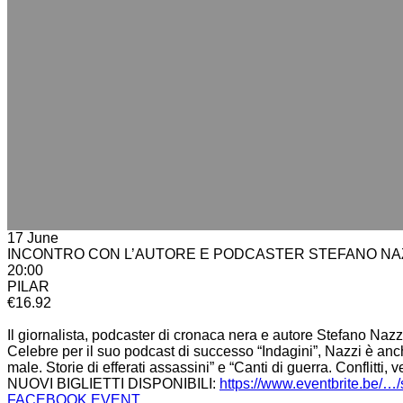
17 June
INCONTRO CON L’AUTORE E PODCASTER STEFANO NA
20:00
PILAR
€16.92
Il giornalista, podcaster di cronaca nera e autore Stefano Nazzi 
Celebre per il suo podcast di successo “Indagini”, Nazzi è anche 
male. Storie di efferati assassini” e “Canti di guerra. Conflitti,
NUOVI BIGLIETTI DISPONIBILI:
https://www.eventbrite.be/…
FACEBOOK EVENT