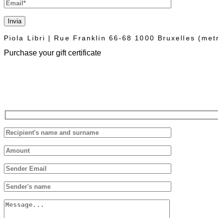
Invia
Piola Libri | Rue Franklin 66-68 1000 Bruxelles (me
Purchase your gift certificate
The Piolalibri gift voucher can be used for purchases of books and bottl
Fill out the form below, we will reply as soon as possible.