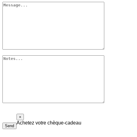
×
Achetez votre chèque-cadeau
Send
Le chèque-cadeau Piolalibri peut être utilisé pour l’achat de