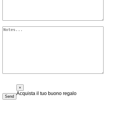
×
Acquista il tuo buono regalo
Send
Il buono regalo di Piolalibri è utilizzabile per acquisti di libri
e bottiglie di vino della nostra cantina. Non ha data di
scadenza e non è necessario spenderlo tutto in una volta sola.
Compila il modulo sottostante, ti risponderemo il prima possibile.