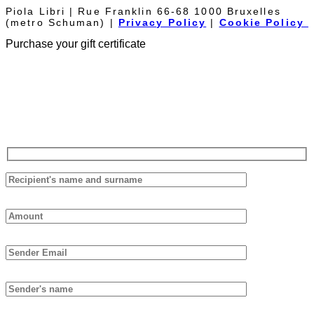
Piola Libri | Rue Franklin 66-68 1000 Bruxelles
(metro Schuman) |
Privacy Policy
|
Cookie Policy
Purchase your gift certificate
The Piolalibri gift voucher can be used for purchases of books and
bottles of wine from our cellar. It has no expiration date and it is not
necessary to spend it all at once.
Fill out the form below, we will reply as soon as possible.