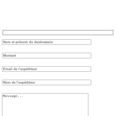
livres et de bouteilles de vin de notre cave. Il n’a pas de date
d’expiration et il n’est pas nécessaire de tout dépenser d’un coup.
Remplissez le formulaire ci-dessous, nous vous répondrons dans les
plus brefs délais.