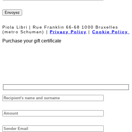
Envoyez
Piola Libri | Rue Franklin 66-68 1000 Bruxelles
(metro Schuman) |
Privacy Policy
|
Cookie Policy
Purchase your gift certificate
The Piolalibri gift voucher can be used for purchases of books and
bottles of wine from our cellar. It has no expiration date and it is not
necessary to spend it all at once.
Fill out the form below, we will reply as soon as possible.