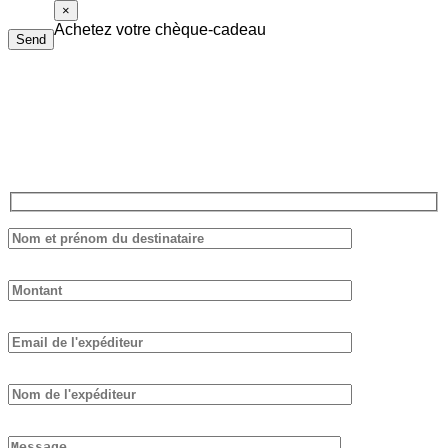
×
Achetez votre chèque-cadeau
Send
Le chèque-cadeau Piolalibri peut être utilisé pour l’achat de
livres et de bouteilles de vin de notre cave. Il n’a pas de date
d’expiration et il n’est pas nécessaire de tout dépenser d’un coup.
Remplissez le formulaire ci-dessous, nous vous répondrons dans les
plus brefs délais.