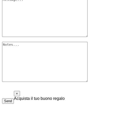
×
Acquista il tuo buono regalo
Send
Il buono regalo di Piolalibri è utilizzabile per acquisti di libri
e bottiglie di vino della nostra cantina. Non ha data di